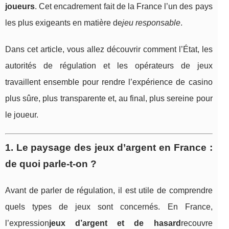
joueurs
. Cet encadrement fait de la France l’un des pays
les plus exigeants en matière de
jeu responsable
.
Dans cet article, vous allez découvrir comment l’État, les
autorités de régulation et les opérateurs de jeux
travaillent ensemble pour rendre l’expérience de casino
plus sûre, plus transparente et, au final, plus sereine pour
le joueur.
1. Le paysage des jeux d’argent en France :
de quoi parle-t-on ?
Avant de parler de régulation, il est utile de comprendre
quels types de jeux sont concernés. En France,
l’expression
jeux d’argent et de hasard
recouvre