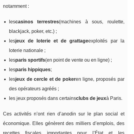
notamment :
les
casinos terrestres
(machines à sous, roulette,
blackjack, poker, etc.) ;
les
jeux de loterie et de grattage
exploités par la
loterie nationale ;
les
paris sportifs
(en point de vente ou en ligne) ;
les
paris hippiques
;
les
jeux de cercle et de poker
en ligne, proposés par
des opérateurs agréés ;
les jeux proposés dans certains
clubs de jeux
à Paris.
Ces activités n’ont rien d’anodin sur le plan social et
économique. Elles génèrent des milliers d’emplois, des
recettes fiscales importantes pour l’État et les