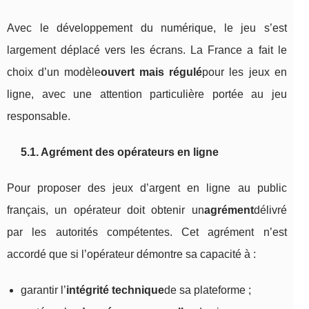
Avec le développement du numérique, le jeu s’est
largement déplacé vers les écrans. La France a fait le
choix d’un modèle
ouvert mais régulé
pour les jeux en
ligne, avec une attention particulière portée au jeu
responsable.
5.1. Agrément des opérateurs en ligne
Pour proposer des jeux d’argent en ligne au public
français, un opérateur doit obtenir un
agrément
délivré
par les autorités compétentes. Cet agrément n’est
accordé que si l’opérateur démontre sa capacité à :
garantir l’
intégrité technique
de sa plateforme ;