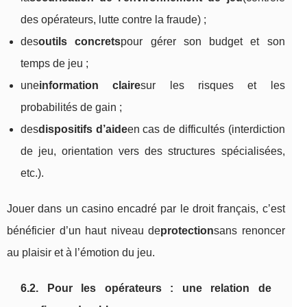
des opérateurs, lutte contre la fraude) ;
des
outils concrets
pour gérer son budget et son
temps de jeu ;
une
information claire
sur les risques et les
probabilités de gain ;
des
dispositifs d’aide
en cas de difficultés (interdiction
de jeu, orientation vers des structures spécialisées,
etc.).
Jouer dans un casino encadré par le droit français, c’est
bénéficier d’un haut niveau de
protection
sans renoncer
au plaisir et à l’émotion du jeu.
6.2. Pour les opérateurs : une relation de