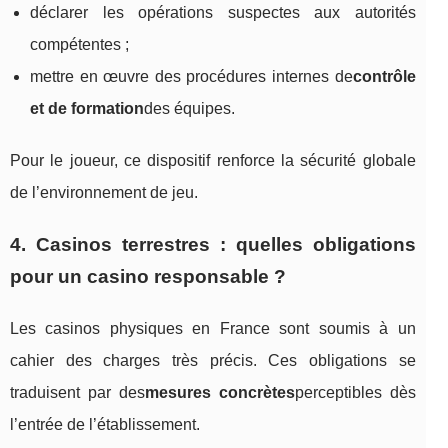
déclarer les opérations suspectes aux autorités
compétentes ;
mettre en œuvre des procédures internes de
contrôle
et de formation
des équipes.
Pour le joueur, ce dispositif renforce la sécurité globale
de l’environnement de jeu.
4. Casinos terrestres : quelles obligations
pour un casino responsable ?
Les casinos physiques en France sont soumis à un
cahier des charges très précis. Ces obligations se
traduisent par des
mesures concrètes
perceptibles dès
l’entrée de l’établissement.