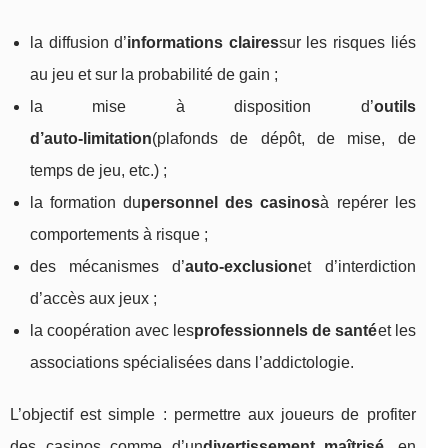
la diffusion d’
informations claires
sur les risques liés
au jeu et sur la probabilité de gain ;
la mise à disposition d’
outils
d’auto‑limitation
(plafonds de dépôt, de mise, de
temps de jeu, etc.) ;
la formation du
personnel des casinos
à repérer les
comportements à risque ;
des mécanismes d’
auto‑exclusion
et d’interdiction
d’accès aux jeux ;
la coopération avec les
professionnels de santé
et les
associations spécialisées dans l’addictologie.
L’objectif est simple : permettre aux joueurs de profiter
des casinos comme d’un
divertissement maîtrisé
, en