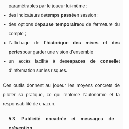
paramétrables par le joueur lui‑même ;
des indicateurs de
temps passé
en session ;
des options de
pause temporaire
ou de fermeture du
compte ;
l’affichage de l’
historique des mises et des
pertes
pour garder une vision d’ensemble ;
un accès facilité à des
espaces de conseil
et
d’information sur les risques.
Ces outils donnent au joueur les moyens concrets de
piloter sa pratique, ce qui renforce l’autonomie et la
responsabilité de chacun.
5.3. Publicité encadrée et messages de
prévention