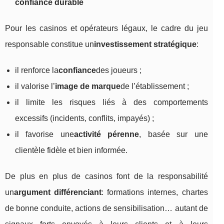
confiance durable
Pour les casinos et opérateurs légaux, le cadre du jeu
responsable constitue un
investissement stratégique
:
il renforce la
confiance
des joueurs ;
il valorise l’
image de marque
de l’établissement ;
il limite les risques liés à des comportements
excessifs (incidents, conflits, impayés) ;
il favorise une
activité pérenne
, basée sur une
clientèle fidèle et bien informée.
De plus en plus de casinos font de la responsabilité
un
argument différenciant
: formations internes, chartes
de bonne conduite, actions de sensibilisation… autant de