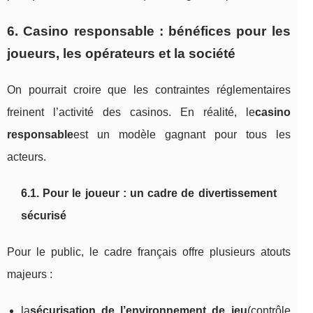
6. Casino responsable : bénéfices pour les
joueurs, les opérateurs et la société
On pourrait croire que les contraintes réglementaires
freinent l’activité des casinos. En réalité, le
casino
responsable
est un modèle gagnant pour tous les
acteurs.
6.1. Pour le joueur : un cadre de divertissement
sécurisé
Pour le public, le cadre français offre plusieurs atouts
majeurs :
la
sécurisation de l’environnement de jeu
(contrôle