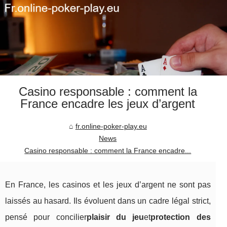
Casino responsable : comment la
France encadre les jeux d’argent
fr.online-poker-play.eu
News
Casino responsable : comment la France encadre...
En France, les casinos et les jeux d’argent ne sont pas
laissés au hasard. Ils évoluent dans un cadre légal strict,
pensé pour concilier
plaisir du jeu
et
protection des